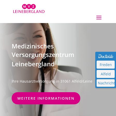
Medizinisches
Versorgungs­zentrum
Leinebergland
Freden
Alfeld
Ihre Hausarztversorgung in 31061 Alfeld/Leine
Nachricht
WEITERE INFORMATIONEN